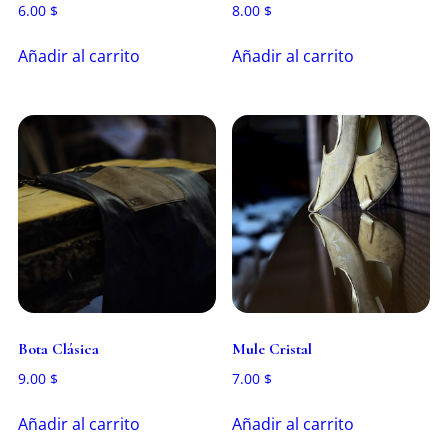
6.00
$
8.00
$
Añadir al carrito
Añadir al carrito
Bota Clásica
Mule Cristal
9.00
$
7.00
$
Añadir al carrito
Añadir al carrito