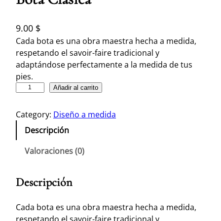
9.00
$
Cada bota es una obra maestra hecha a medida,
respetando el savoir-faire tradicional y
adaptándose perfectamente a la medida de tus
pies.
B
Añadir al carrito
o
t
Category:
Diseño a medida
a
Descripción
C
l
Valoraciones (0)
á
s
Descripción
i
c
a
Cada bota es una obra maestra hecha a medida,
c
respetando el savoir-faire tradicional y