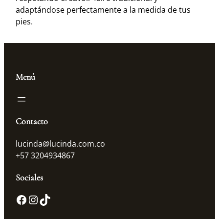
a
adaptándose perfectamente a la medida de tus
n
pies.
t
i
d
a
Menú
d
Contacto
lucinda@lucinda.com.co
+57 3204934867
Sociales
Facebook
Instagram
TikTok