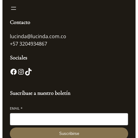
a
d
Contacto
lucinda@lucinda.com.co
+57 3204934867
Sociales
Facebook
Instagram
TikTok
Suscríbase a nuestro boletín
EMAIL
*
Suscribirse