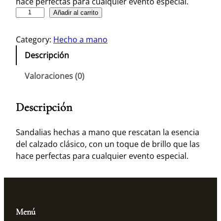
hace perfectas para cualquier evento especial.
S
Añadir al carrito
a
n
Category:
Hecho a mano
d
Descripción
a
l
Valoraciones (0)
i
a
Descripción
J
o
y
Sandalias hechas a mano que rescatan la esencia
a
del calzado clásico, con un toque de brillo que las
c
hace perfectas para cualquier evento especial.
a
n
t
i
Menú
d